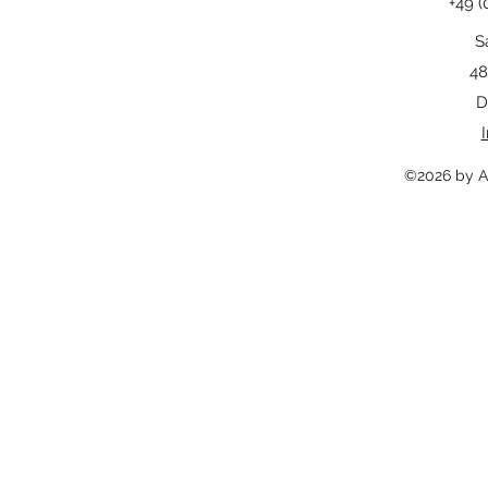
+49 (
S
48
D
©2026 by A