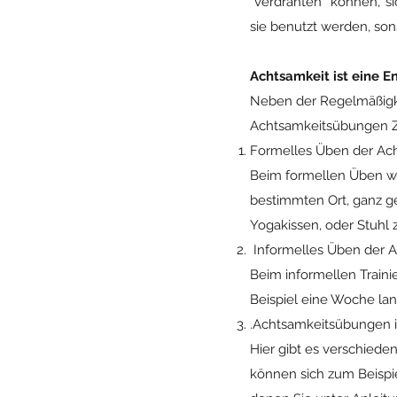
“verdrahten” können, si
sie benutzt werden, son
Achtsamkeit ist eine E
Neben der Regelmäßigkei
Achtsamkeitsübungen Ze
Formelles Üben der Ac
Beim formellen Üben wä
bestimmten Ort, ganz g
Yogakissen, oder Stuhl 
Informelles Üben der 
Beim informellen Traini
Beispiel eine Woche la
.
Achtsamkeitsübungen i
Hier gibt es verschiede
können sich zum Beispie