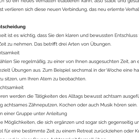
ch so ein neues Verhalten etablieren kann, also stabil und gest
st verlieren sich diese neuen Verbindung, das neu erlernte Verhal
ntscheidung
t ist es wichtig, dass Sie den klaren und bewussten Entschluss f
it zu nehmen. Das betrifft drei Arten von Übungen.
htsamkeit
hlen Sie regelmäßig, zu einer von Ihnen ausgesuchten Zeit, an
ezielt Übungen aus. Zum Beispiel sechsmal in der Woche eine h
zu sitzen, um Ihren Atem zu beobachten.
Achtsamkeit
eren werden die Tätigkeiten des Alltags bewusst achtsam ausgef
ng achtsames Zähneputzen, Kochen oder auch Musik hören sein.
n einer Gruppe unter Anleitung
ne Möglichkeiten, die sich ergänzen und sogar sich gegenseitig u
l für eine bestimmte Zeit zu einem Retreat zurückziehen oder K