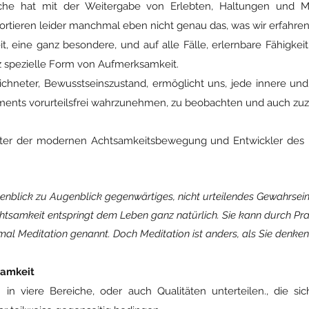
che hat mit der Weitergabe von Erlebten, Haltungen und 
sportieren leider manchmal eben nicht genau das, was wir erfahren
t, eine ganz besondere, und auf alle Fälle, erlernbare Fähigke
z spezielle Form von Aufmerksamkeit.
zeichneter, Bewusstseinszustand, ermöglicht uns, jede innere u
nts vorurteilsfrei wahrzunehmen, zu beobachten und auch zuz
ater der modernen Achtsamkeitsbewegung und Entwickler des
enblick zu Augenblick gegenwärtiges, nicht urteilendes Gewahrsein,
tsamkeit entspringt dem Leben ganz natürlich. Sie kann durch Prax
al Meditation genannt. Doch Meditation ist anders, als Sie denken.
samkeit
n viere Bereiche, oder auch Qualitäten unterteilen., die si