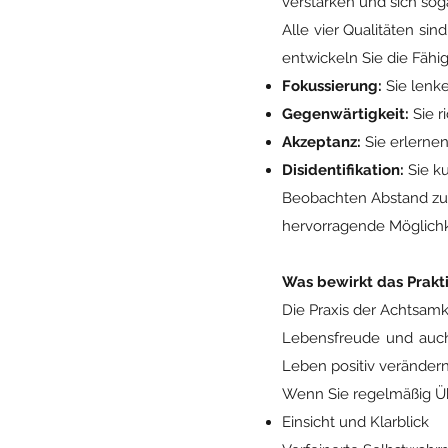
verstärken und sich sog
Alle vier Qualitäten s
entwickeln Sie die Fähi
Fokussierung:
Sie lenk
Gegenwärtigkeit:
Sie r
Akzeptanz:
Sie erlernen
Disidentifikation:
Sie ku
Beobachten Abstand zum
hervorragende Möglichke
Was bewirkt das Prakt
Die Praxis der Achtsamk
Lebensfreude und auch
Leben positiv veränder
Wenn Sie regelmäßig Üb
Einsicht und Klarblick