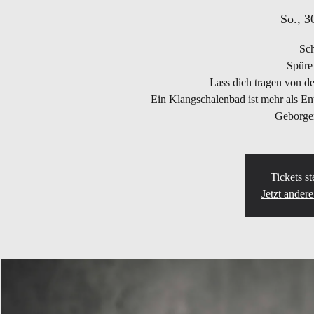
So., 3
Sch
Spüre
Lass dich tragen von d
Ein Klangschalenbad ist mehr als Ent
Geborgen
Tickets s
Jetzt ander