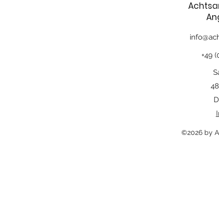
Achtsa
An
info@ach
+49 (
S
48
D
©2026 by A