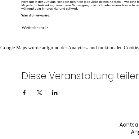
nicht nur in der Luft aus, sondern berühren jede Zelle deines Körpers – wie eine
Mit jeder Schale erklingt eine neue Schwingung, die dich tiefer sinken lässt – 
während dein Inneres klar und still wird.
Was dich erwartet:
Weiterlesen >
Google Maps wurde aufgrund der Analytics- und funktionalen Cookie-E
Diese Veranstaltung teile
Achtsa
An