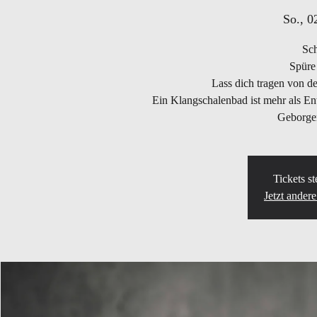
So., 0
Sch
Spüre
Lass dich tragen von d
Ein Klangschalenbad ist mehr als Ent
Geborgen
Tickets s
Jetzt ander