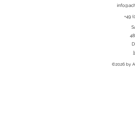
info@ach
+49 (
S
48
D
©2026 by A