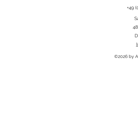
+49 (
S
48
D
©2026 by A