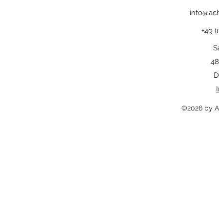
info@ach
+49 (
S
48
D
©2026 by A