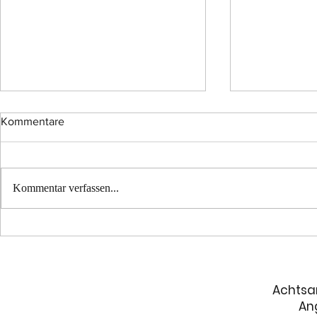
Kommentare
Kommentar verfassen...
Lebensfreude ist erlernbar,
Darf ich trau
ehrlich!
so?
Achtsa
An